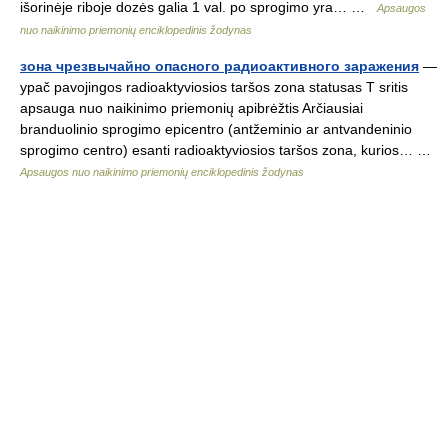
išorinėje riboje dozės galia 1 val. po sprogimo yra… …
Apsaugos
nuo naikinimo priemonių enciklopedinis žodynas
зона чрезвычайно опасного радиоактивного заражения
—
ypač pavojingos radioaktyviosios taršos zona statusas T sritis
apsauga nuo naikinimo priemonių apibrėžtis Arčiausiai
branduolinio sprogimo epicentro (antžeminio ar antvandeninio
sprogimo centro) esanti radioaktyviosios taršos zona, kurios… …
Apsaugos nuo naikinimo priemonių enciklopedinis žodynas