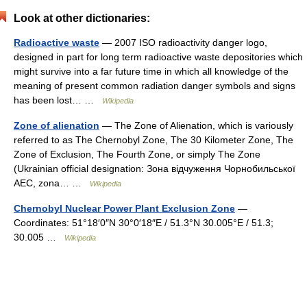
Look at other dictionaries:
Radioactive waste
— 2007 ISO radioactivity danger logo,
designed in part for long term radioactive waste depositories which
might survive into a far future time in which all knowledge of the
meaning of present common radiation danger symbols and signs
has been lost… …
Wikipedia
Zone of alienation
— The Zone of Alienation, which is variously
referred to as The Chernobyl Zone, The 30 Kilometer Zone, The
Zone of Exclusion, The Fourth Zone, or simply The Zone
(Ukrainian official designation: Зона відчуження Чорнобильської
АЕС, zona… …
Wikipedia
Chernobyl Nuclear Power Plant Exclusion Zone
—
Coordinates: 51°18′0″N 30°0′18″E / 51.3°N 30.005°E / 51.3;
30.005 …
Wikipedia