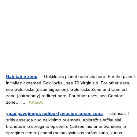
Habitable zone
— Goldilocks planet redirects here. For the planet
initially nicknamed Goldilocks , see 70 Virginis b. For other uses,
see Goldilocks (disambiguation). Goldilocks Zone and Comfort
zone (astronomy) redirect here. For other uses, see Comfort
zone… …
Wikipedia
ypač pavojingos radioaktyviosios taršos zona
— statusas T
sritis apsauga nuo naikinimo priemonių apibrėžtis Arčiausiai
branduolinio sprogimo epicentro (antžeminio ar antvandeninio
sprogimo centro) esanti radioaktyviosios taršos zona, kurios