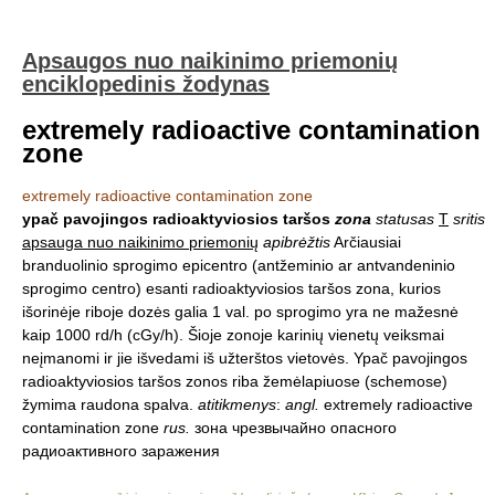
Apsaugos nuo naikinimo priemonių
enciklopedinis žodynas
extremely radioactive contamination
zone
extremely radioactive contamination zone
ypač pavojingos radioaktyviosios taršos
zona
statusas
T
sritis
apsauga nuo naikinimo priemonių
apibrėžtis
Arčiausiai
branduolinio sprogimo epicentro (antžeminio ar antvandeninio
sprogimo centro) esanti radioaktyviosios taršos zona, kurios
išorinėje riboje dozės galia 1 val. po sprogimo yra ne mažesnė
kaip 1000 rd/h (cGy/h). Šioje zonoje karinių vienetų veiksmai
neįmanomi ir jie išvedami iš užterštos vietovės. Ypač pavojingos
radioaktyviosios taršos zonos riba žemėlapiuose (schemose)
žymima raudona spalva.
atitikmenys
:
angl.
extremely radioactive
contamination zone
rus.
зона чрезвычайно опасного
радиоактивного заражения