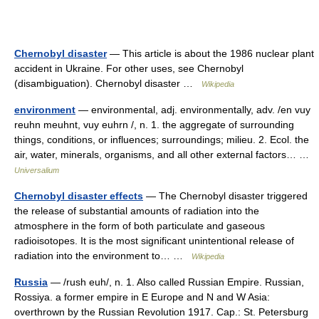
Chernobyl disaster
— This article is about the 1986 nuclear plant
accident in Ukraine. For other uses, see Chernobyl
(disambiguation). Chernobyl disaster …
Wikipedia
environment
— environmental, adj. environmentally, adv. /en vuy
reuhn meuhnt, vuy euhrn /, n. 1. the aggregate of surrounding
things, conditions, or influences; surroundings; milieu. 2. Ecol. the
air, water, minerals, organisms, and all other external factors… …
Universalium
Chernobyl disaster effects
— The Chernobyl disaster triggered
the release of substantial amounts of radiation into the
atmosphere in the form of both particulate and gaseous
radioisotopes. It is the most significant unintentional release of
radiation into the environment to… …
Wikipedia
Russia
— /rush euh/, n. 1. Also called Russian Empire. Russian,
Rossiya. a former empire in E Europe and N and W Asia:
overthrown by the Russian Revolution 1917. Cap.: St. Petersburg