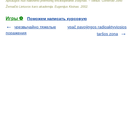
Apsaugos nuo naikinimo priemonių enciklopedinis žodynas. – Vilnius: Generolo Jono
Žemaičio Lietuvos karo akademija
.
Eugenijus Kisinas
.
2002
.
Игры ⚽
Поможем написать курсовую
чрезвычайно тяжелые
ypač pavojingos radioaktyviosios
поражения
taršos zona